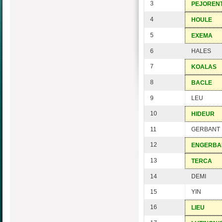
3
PEJOREN
4
HOULE
5
EXEMA
6
HALES
7
KOALAS
8
BACLE
9
LEU
10
HIDEUR
11
GERBANT
12
ENGERBA
13
TERCA
14
DEMI
15
YIN
16
LIEU