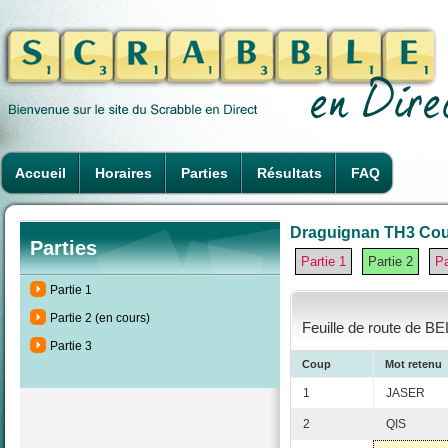
Accueil
Horaires
Parties
Résultats
FAQ
Draguignan TH3 Coup
Parties
Partie 1
Partie 2
Pa
Partie 1
Partie 2 (en cours)
Feuille de route de BE
Partie 3
Coup
Mot retenu
1
JASER
2
QIS