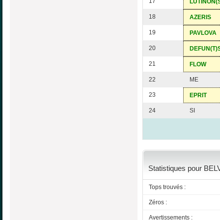
17
LUTINON(
18
AZERIS
19
PAVLOVA
20
DEFUN(T)
21
FLOW
22
ME
23
EPRIT
24
SI
Statistiques pour BELV
Tops trouvés :
Zéros :
Avertissements :