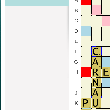
A
B
C
D
E
F
G
H
I
J
K