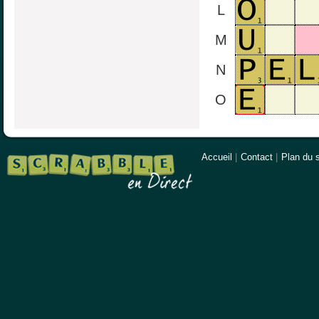
L
M
N
O
Accueil
|
Contact
|
Plan du s