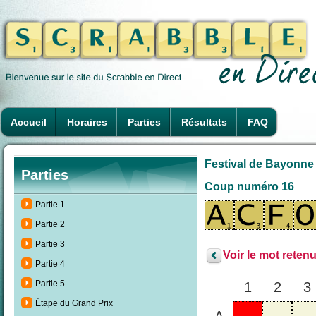
Accueil
Horaires
Parties
Résultats
FAQ
Festival de Bayonne 
Parties
Coup numéro 16
Partie 1
Partie 2
Partie 3
Voir le mot retenu
Partie 4
Partie 5
1
2
3
Étape du Grand Prix