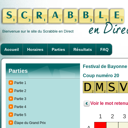
Accueil
Horaires
Parties
Résultats
FAQ
Festival de Bayonne 
Parties
Coup numéro 20
Partie 1
Partie 2
Partie 3
Voir le mot retenu
Partie 4
Partie 5
1
2
3
Étape du Grand Prix