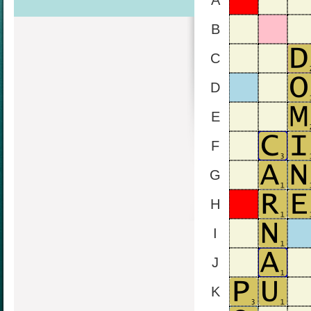
A
B
C
D
E
F
G
H
I
J
K