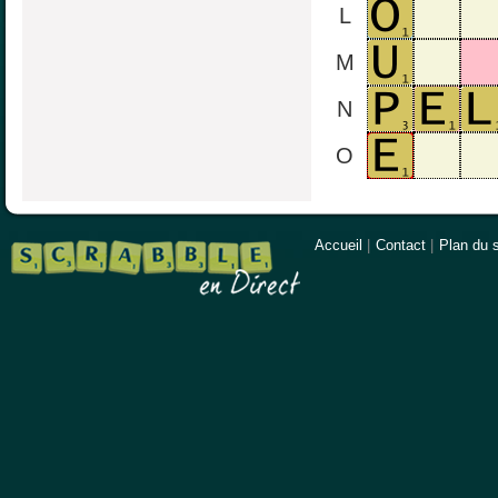
L
M
N
O
Accueil
|
Contact
|
Plan du s