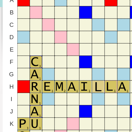
A
B
C
D
E
F
G
H
I
J
K