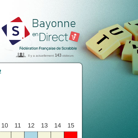
143
Il y a actuellement
visiteurs
2
10
11
12
13
14
15