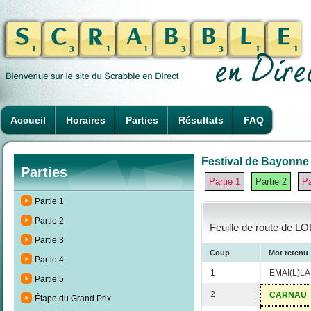
Accueil
Horaires
Parties
Résultats
FAQ
Festival de Bayonne 
Parties
Partie 1
Partie 2
Pa
Partie 1
Partie 2
Feuille de route de LO
Partie 3
Coup
Mot retenu
Partie 4
1
EMAI(L)LA
Partie 5
2
CARNAU
Étape du Grand Prix