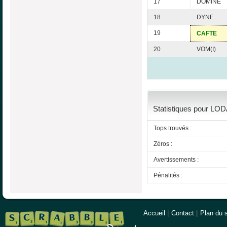
17
DOMINE
18
DYNE
19
CAFTE
20
VOM(I)
Statistiques pour LOD
Tops trouvés :
Zéros :
Avertissements :
Pénalités :
Accueil
|
Contact
|
Plan du s