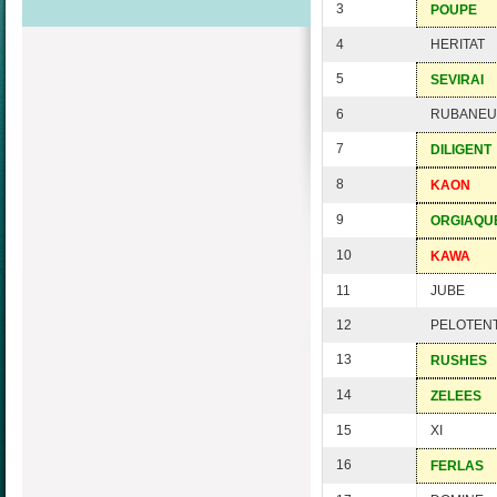
3
POUPE
4
HERITAT
5
SEVIRAI
6
RUBANE
7
DILIGENT
8
KAON
9
ORGIAQU
10
KAWA
11
JUBE
12
PELOTEN
13
RUSHES
14
ZELEES
15
XI
16
FERLAS