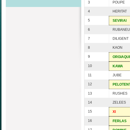
3
POUPE
4
HERITAT
5
SEVIRAI
6
RUBANE
7
DILIGENT
8
KAON
9
ORGIAQU
10
KAWA
11
JUBE
12
PELOTEN
13
RUSHES
14
ZELEES
15
XI
16
FERLAS