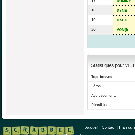
17
DOMINE
18
DYNE
19
CAFTE
20
VOM(I)
Statistiques pour VIET
Tops trouvés :
Zéros :
Avertissements :
Pénalités :
Accueil
|
Contact
|
Plan du s