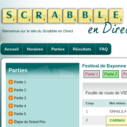
Accueil
Horaires
Parties
Résultats
FAQ
Festival de Bayonne 
Parties
Partie 1
Partie 2
Pa
Partie 1
Partie 2
Feuille de route de VI
Partie 3
Coup
Mot retenu
Partie 4
1
EMAI(L)LA
Partie 5
2
CARNAU
Étape du Grand Prix