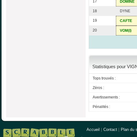
17
DOMINE
18
DYNE
19
CAFTE
20
VOM(I)
Statistiques pour VIG
Tops trouvés :
Zéros :
Avertissements :
Pénalités :
Accueil
|
Contact
|
Plan du s