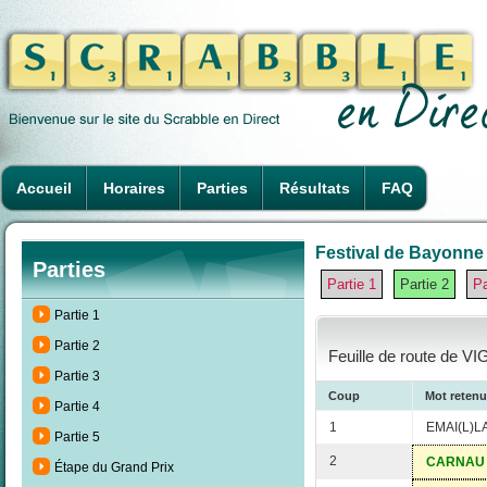
Accueil
Horaires
Parties
Résultats
FAQ
Festival de Bayonne 
Parties
Partie 1
Partie 2
Pa
Partie 1
Partie 2
Feuille de route de V
Partie 3
Coup
Mot retenu
Partie 4
1
EMAI(L)L
Partie 5
2
CARNAU
Étape du Grand Prix