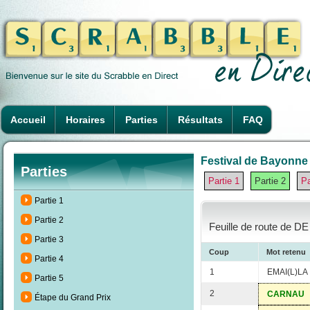
Accueil
Horaires
Parties
Résultats
FAQ
Festival de Bayonne 
Parties
Partie 1
Partie 2
Pa
Partie 1
Partie 2
Feuille de route de D
Partie 3
Coup
Mot retenu
Partie 4
1
EMAI(L)LA
Partie 5
2
CARNAU
Étape du Grand Prix