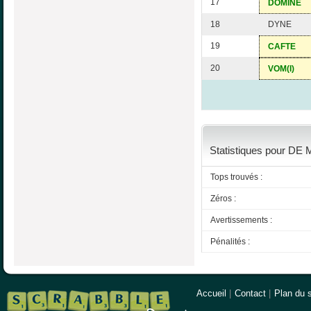
17
DOMINE
18
DYNE
19
CAFTE
20
VOM(I)
Statistiques pour DE 
Tops trouvés :
Zéros :
Avertissements :
Pénalités :
Accueil
|
Contact
|
Plan du s