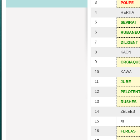
3
POUPE
4
HERITAT
5
SEVIRAI
6
RUBANE
7
DILIGENT
8
KAON
9
ORGIAQU
10
KAWA
11
JUBE
12
PELOTEN
13
RUSHES
14
ZELEES
15
XI
16
FERLAS