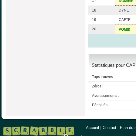
17
DOMINE
18
DYNE
19
CAFTE
20
VOM(I)
Statistiques pour CAPI
Tops trouvés :
Zéros :
Avertissements :
Pénalités :
Accueil
|
Contact
|
Plan du s