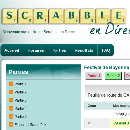
Accueil
Horaires
Parties
Résultats
FAQ
Festival de Bayonne 
Parties
Partie 1
Partie 2
Pa
Partie 1
Partie 2
Feuille de route de CA
Partie 3
Coup
Mot retenu
Partie 4
1
EMAI(L)L
Partie 5
2
CARNAU
Étape du Grand Prix