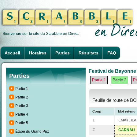
Accueil
Horaires
Parties
Résultats
FAQ
Festival de Bayonne 
Parties
Partie 1
Partie 2
Pa
Partie 1
Partie 2
Feuille de route de B
Partie 3
Coup
Mot retenu
Partie 4
1
EMAI(L)LA
Partie 5
2
CARNAU
Étape du Grand Prix