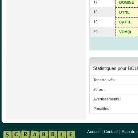
17
DOMINE
18
DYNE
19
CAFTE
20
VOM(I)
Statistiques pour BO
Tops trouvés :
Zéros :
Avertissements :
Pénalités :
Accueil
|
Contact
|
Plan du s