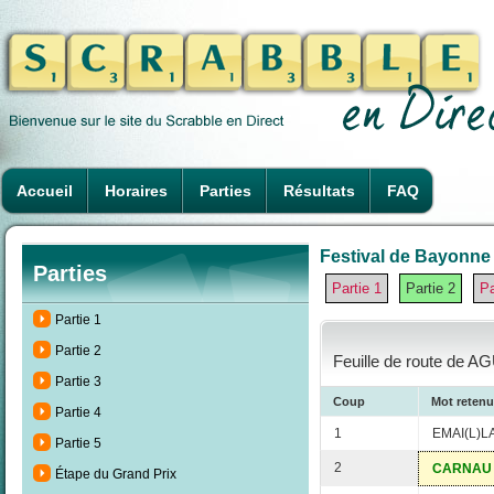
Accueil
Horaires
Parties
Résultats
FAQ
Festival de Bayonne 
Parties
Partie 1
Partie 2
Pa
Partie 1
Partie 2
Feuille de route de 
Partie 3
Coup
Mot retenu
Partie 4
1
EMAI(L)L
Partie 5
2
CARNAU
Étape du Grand Prix