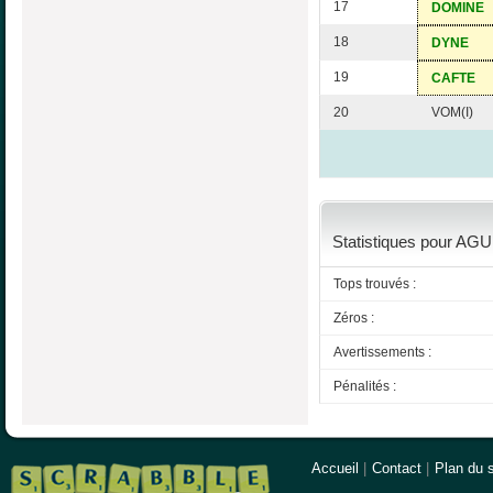
17
DOMINE
18
DYNE
19
CAFTE
20
VOM(I)
Statistiques pour AG
Tops trouvés :
Zéros :
Avertissements :
Pénalités :
Accueil
|
Contact
|
Plan du s