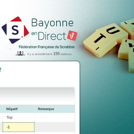
155
Il y a actuellement
visiteurs
2
Négatif
Remarque
Top
-1