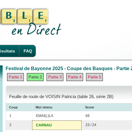
sultats
FAQ
Festival de Bayonne 2025 - Coupe des Basques - Partie 
Partie 1
Partie 2
Partie 3
Partie 4
Partie 5
Feuille de route de VOISIN Patricia (table 26, série 2B)
Coup
Mot retenu
Score
1
EMAI(L)LA
68
2
23 / 24
CARNAU