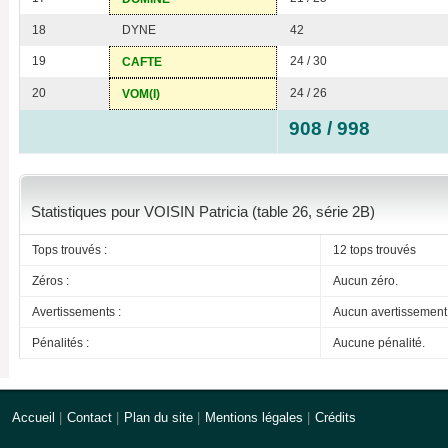
18
DYNE
42
19
24 / 30
CAFTE
20
24 / 26
VOM(I)
908 / 998
Statistiques pour VOISIN Patricia (table 26, série 2B)
Tops trouvés :
12 tops trouvés
Zéros :
Aucun zéro.
Avertissements :
Aucun avertissement
Pénalités :
Aucune pénalité.
Accueil
|
Contact
|
Plan du site
|
Mentions légales
|
Crédits