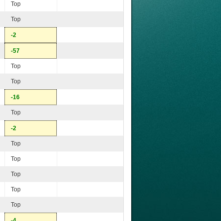
Top
Top
-2
-57
Top
Top
-16
Top
-2
Top
Top
Top
Top
Top
-4