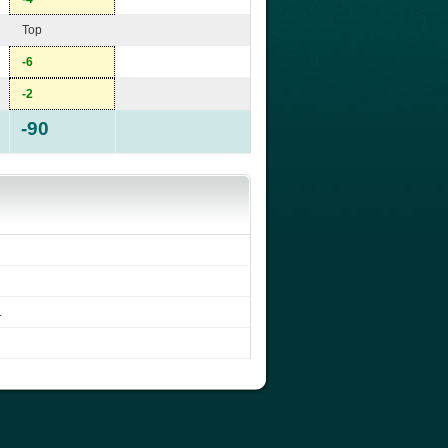
Top
-6
-2
-90
.