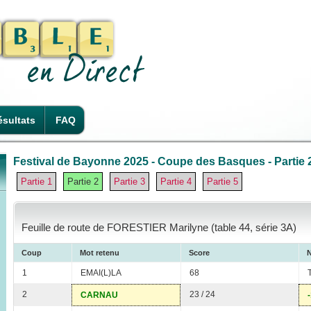
sultats
FAQ
Festival de Bayonne 2025 - Coupe des Basques - Partie 
Partie 1
Partie 2
Partie 3
Partie 4
Partie 5
Feuille de route de FORESTIER Marilyne (table 44, série 3A)
Coup
Mot retenu
Score
N
1
EMAI(L)LA
68
2
23 / 24
CARNAU