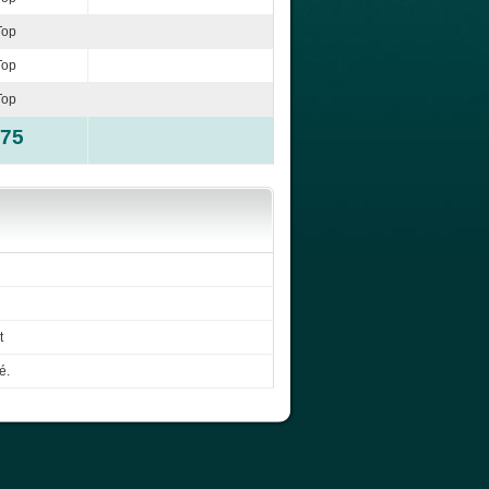
Top
Top
Top
-75
t
é.