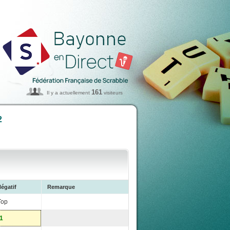
161
Il y a actuellement
visiteurs
2
égatif
Remarque
Top
-1