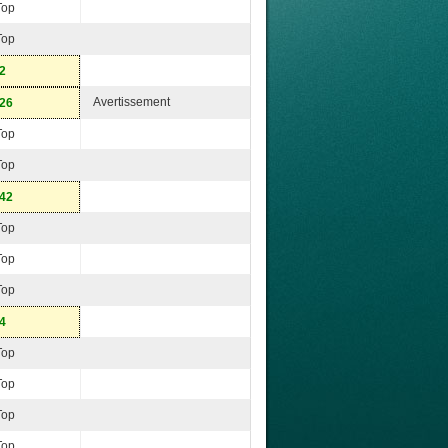
Top
Top
-2
Avertissement
-26
Top
Top
-42
Top
Top
Top
-4
Top
Top
Top
Top