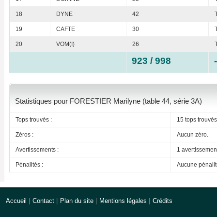
18
DYNE
42
19
CAFTE
30
20
VOM(I)
26
923 / 998
Statistiques pour FORESTIER Marilyne (table 44, série 3A)
Tops trouvés :
15 tops trouvés
Zéros :
Aucun zéro.
Avertissements :
1 avertissemen
Pénalités :
Aucune pénalit
Accueil
|
Contact
|
Plan du site
|
Mentions légales
|
Crédits