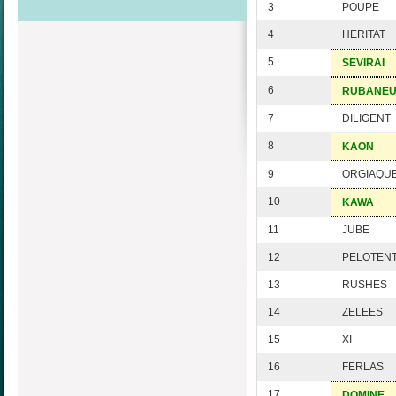
3
POUPE
4
HERITAT
5
SEVIRAI
6
RUBANE
7
DILIGENT
8
KAON
9
ORGIAQU
10
KAWA
11
JUBE
12
PELOTEN
13
RUSHES
14
ZELEES
15
XI
16
FERLAS
17
DOMINE