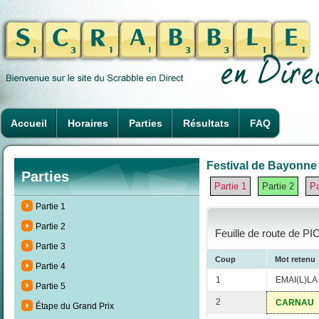
Accueil
Horaires
Parties
Résultats
FAQ
Festival de Bayonne 
Parties
Partie 1
Partie 2
Pa
Partie 1
Partie 2
Feuille de route de PI
Partie 3
Coup
Mot retenu
Partie 4
1
EMAI(L)LA
Partie 5
2
CARNAU
Étape du Grand Prix