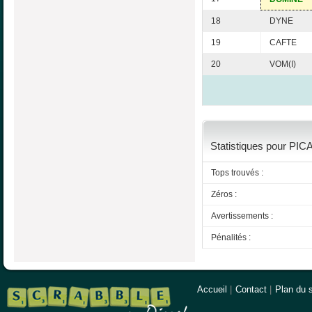
18
DYNE
19
CAFTE
20
VOM(I)
Statistiques pour PIC
Tops trouvés :
Zéros :
Avertissements :
Pénalités :
Accueil
|
Contact
|
Plan du s