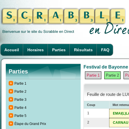
Accueil
Horaires
Parties
Résultats
FAQ
Festival de Bayonne 
Parties
Partie 1
Partie 2
Pa
Partie 1
Partie 2
Feuille de route de LU
Partie 3
Coup
Mot retenu
Partie 4
1
EMAI(L)L
Partie 5
2
CARNAU
Étape du Grand Prix