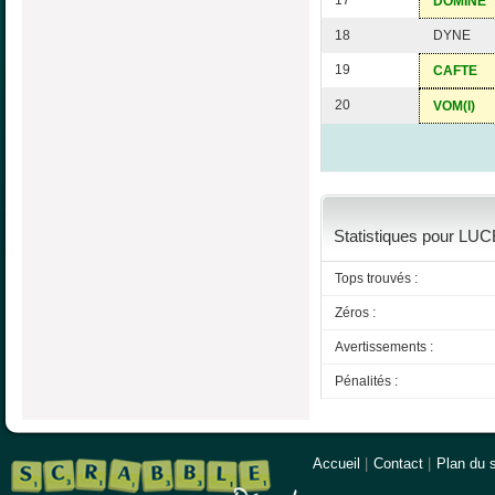
17
DOMINE
18
DYNE
19
CAFTE
20
VOM(I)
Statistiques pour LUCE
Tops trouvés :
Zéros :
Avertissements :
Pénalités :
Accueil
|
Contact
|
Plan du s