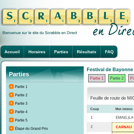
Accueil
Horaires
Parties
Résultats
FAQ
Festival de Bayonne 
Parties
Partie 1
Partie 2
Pa
Partie 1
Partie 2
Feuille de route de M
Partie 3
Coup
Mot retenu
Partie 4
1
EMAI(L)LA
Partie 5
2
CARNAU
Étape du Grand Prix