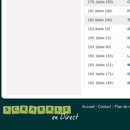
179. (table 195).
C
191 (table 186).
F
192 (table 100).
T
193 (table 19).
D
193. (table 22).
D
193. (table 60).
L
193. (table 150).
L
193. (table 151).
M
193. (table 171).
D
193. (table 185).
B
Accueil
|
Contact
|
Plan du s