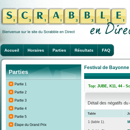
Accueil
Horaires
Parties
Résultats
FAQ
Festival de Bayonne 
Parties
Partie 1
Top: JUBE, K11, 44 - S
Partie 2
Partie 3
Détail des négatifs du
Partie 4
Table
J
Partie 5
1 (table 1).
M
Étape du Grand Prix