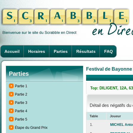
Accueil
Horaires
Parties
Résultats
FAQ
Festival de Bayonne 
Parties
Partie 1
Top: DILIGENT, 12A, 63
Partie 2
Partie 3
Détail des négatifs du
Partie 4
Table
Joueur
Partie 5
1.
MICHEL Anto
Étape du Grand Prix