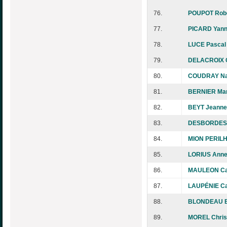
76.
POUPOT Rob
77.
PICARD Yann
78.
LUCE Pascal
79.
DELACROIX C
80.
COUDRAY Na
81.
BERNIER Mar
82.
BEYT Jeanne
83.
DESBORDES 
84.
MION PERILH
85.
LORIUS Anne
86.
MAULEON C
87.
LAUPÉNIE Ca
88.
BLONDEAU B
89.
MOREL Chris