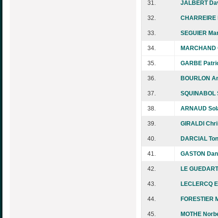
31.
JALBERT Da
32.
CHARREIRE D
33.
SEGUIER Mar
34.
MARCHAND C
35.
GARBE Patri
36.
BOURLON An
37.
SQUINABOL 
38.
ARNAUD Sol
39.
GIRALDI Chri
40.
DARCIAL Ton
41.
GASTON Dani
42.
LE GUEDART 
43.
LECLERCQ E
44.
FORESTIER M
45.
MOTHE Norbe