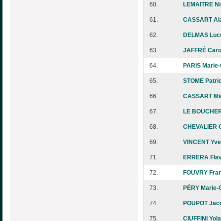
60.
LEMAITRE Ni
61.
CASSART Ala
62.
DELMAS Luce
63.
JAFFRÉ Caro
64.
PARIS Marie-
65.
STOME Patri
66.
CASSART Mic
67.
LE BOUCHER 
68.
CHEVALIER C
69.
VINCENT Yve
71.
ERRERA Flav
72.
FOUVRY Fran
73.
PÉRY Marie-C
74.
POUPOT Jacq
75.
CIUFFINI Yol