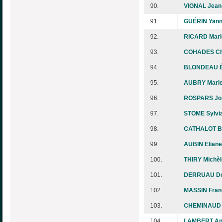
90.
VIGNAL Jean
91.
GUÉRIN Yann
92.
RICARD Mari
93.
COHADES Chr
94.
BLONDEAU É
95.
AUBRY Marie
96.
ROSPARS Jo
97.
STOME Sylvi
98.
CATHALOT Br
99.
AUBIN Eliane
100.
THIRY Michèl
101.
DERRUAU Do
102.
MASSIN Fran
103.
CHEMINAUD 
104.
LAMBERT An