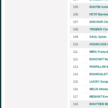
105.
BOUTIN Anni
106.
PETIT Martin
107.
DISCOUR Chr
108.
TREIBER Chri
109.
SAUL Sylvie
110.
HOURCADE F
111.
MIRA Franço
112.
BOUCHET Ne
113.
PARPILLON M
114.
BOURGALET M
115.
LUCRY Serg
116.
MELIX Ghisla
117.
MENANT Eve
118.
BOUTTIER Mi