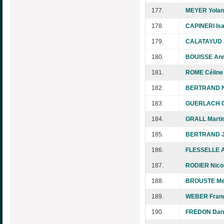
177.
MEYER Yolan
178.
CAPINERI Isa
179.
CALATAYUD 
180.
BOUISSE Ann
181.
ROME Céline 
182.
BERTRAND N
183.
GUERLACH G
184.
GRALL Marti
185.
BERTRAND J
186.
FLESSELLE A
187.
RODIER Nico
188.
BROUSTE Me
189.
WEBER Franç
190.
FREDON Dani