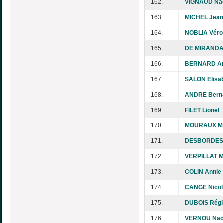
162.
VIGNAUD Na
163.
MICHEL Jean
164.
NOBLIA Véro
165.
DE MIRANDA 
166.
BERNARD An
167.
SALON Elisa
168.
ANDRE Berna
169.
FILET Lionel
170.
MOURAUX Mi
171.
DESBORDES C
172.
VERPILLAT M
173.
COLIN Annie
174.
CANGE Nicol
175.
DUBOIS Régi
176.
VERNOU Nad