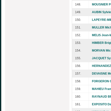
148.
MOUSNIER Pa
149.
AUBIN Sylvie
150.
LAPEYRE-MI
151.
MULLER Mich
152.
MELIS Jean-M
153.
HIMBER Brigi
154.
MORVAN Mic
155.
JACQUET Syl
156.
HERNANDEZ 
157.
DEVAISNE Mo
158.
FORGERON C
159.
MAHIEU Fran
160.
RAYNAUD BR
161.
EXPOSITO Da