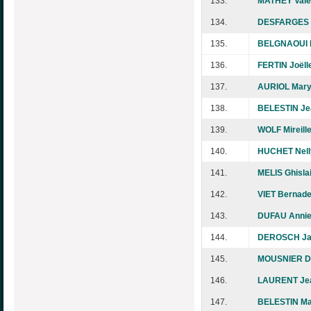
133.
MATHEY Valé
134.
DESFARGES G
135.
BELGNAOUI B
136.
FERTIN Joëll
137.
AURIOL Mary
138.
BELESTIN Je
139.
WOLF Mireill
140.
HUCHET Nell
141.
MELIS Ghisla
142.
VIET Bernade
143.
DUFAU Anni
144.
DEROSCH Ja
145.
MOUSNIER Da
146.
LAURENT Je
147.
BELESTIN Ma