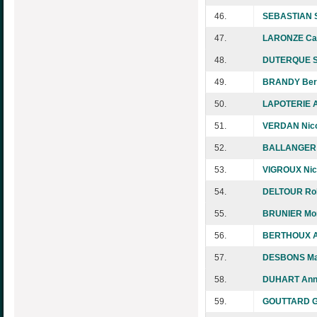
46.
SEBASTIAN 
47.
LARONZE Cat
48.
DUTERQUE S
49.
BRANDY Ber
50.
LAPOTERIE A
51.
VERDAN Nico
52.
BALLANGER A
53.
VIGROUX Nic
54.
DELTOUR Ro
55.
BRUNIER Mo
56.
BERTHOUX A
57.
DESBONS Mar
58.
DUHART Ann
59.
GOUTTARD G