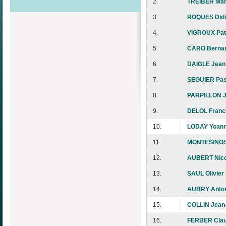
2.
TREIBER Ma
3.
ROQUES Didi
4.
VIGROUX Pat
5.
CARO Berna
6.
DAIGLE Jean
7.
SEGUIER Pas
8.
PARPILLON J
9.
DELOL Franc
10.
LODAY Yoan
11.
MONTESINOS
12.
AUBERT Nico
13.
SAUL Olivier
14.
AUBRY Anton
15.
COLLIN Jean
16.
FERBER Cla