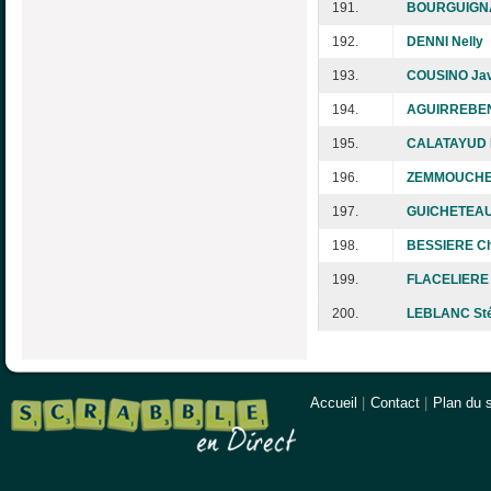
191.
BOURGUIGNA
192.
DENNI Nelly
193.
COUSINO Jav
194.
AGUIRREBEN
195.
CALATAYUD 
196.
ZEMMOUCHE 
197.
GUICHETEAU
198.
BESSIERE Ch
199.
FLACELIERE 
200.
LEBLANC St
Accueil
|
Contact
|
Plan du s