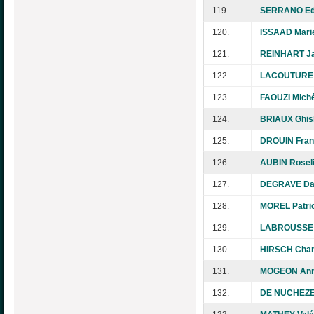
119.
SERRANO Ed
120.
ISSAAD Marie
121.
REINHART Ja
122.
LACOUTURE 
123.
FAOUZI Mich
124.
BRIAUX Ghis
125.
DROUIN Fran
126.
AUBIN Rosel
127.
DEGRAVE Dan
128.
MOREL Patri
129.
LABROUSSE 
130.
HIRSCH Chan
131.
MOGEON Ann
132.
DE NUCHEZE 