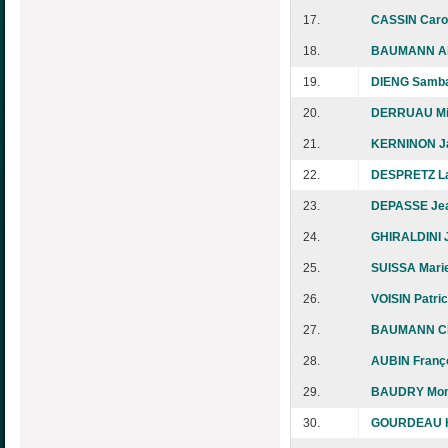
17.
CASSIN Caro
18.
BAUMANN Al
19.
DIENG Samb
20.
DERRUAU Mi
21.
KERNINON J
22.
DESPRETZ La
23.
DEPASSE Jea
24.
GHIRALDINI 
25.
SUISSA Marie
26.
VOISIN Patric
27.
BAUMANN Chr
28.
AUBIN Franç
29.
BAUDRY Mon
30.
GOURDEAU H