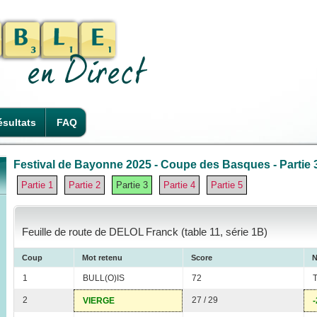
sultats
FAQ
Festival de Bayonne 2025 - Coupe des Basques - Partie 
Partie 1
Partie 2
Partie 3
Partie 4
Partie 5
Feuille de route de DELOL Franck (table 11, série 1B)
Coup
Mot retenu
Score
N
1
BULL(O)IS
72
2
27 / 29
VIERGE
-