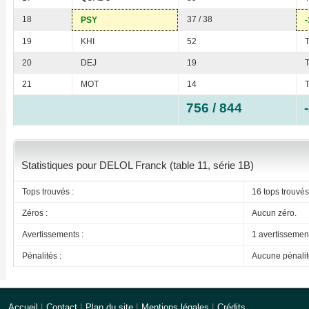
18
37 / 38
PSY
-
19
KHI
52
20
DEJ
19
21
MOT
14
756 / 844
Statistiques pour DELOL Franck (table 11, série 1B)
Tops trouvés :
16 tops trouvés
Zéros :
Aucun zéro.
Avertissements :
1 avertissemen
Pénalités :
Aucune pénalit
Accueil
|
Contact
|
Plan du site
|
Mentions légales
|
Crédits