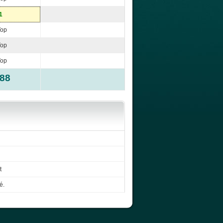
1
Top
Top
Top
-88
t
é.