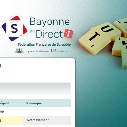
146
Il y a actuellement
visiteurs
3
égatif
Remarque
Top
Avertissement
2