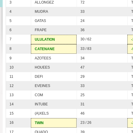
3
ALLONGEZ
72
4
MUDRA
33
5
GATAS
24
6
FRAPE
36
7
30 / 62
ULULATION
-
8
33 / 83
CATENANE
-
9
AZOTEES
34
10
HOUEES
47
11
DEFI
29
12
EVEINES
33
13
COM
25
14
INTUBE
31
15
(A)XELS
46
16
23 / 26
TWIN
-
17
QUADO
39