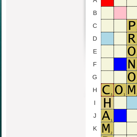
A
B
C
D
E
F
G
H
I
J
K