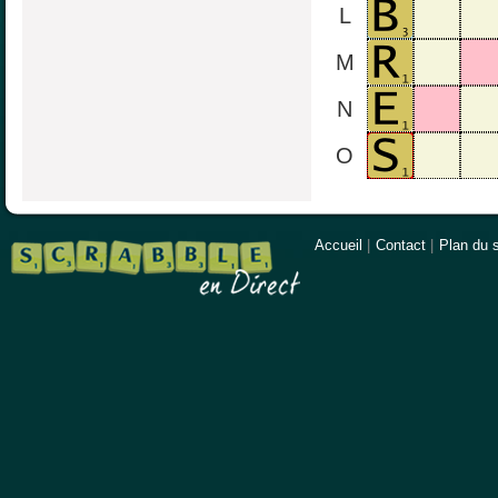
L
M
N
O
Accueil
|
Contact
|
Plan du s