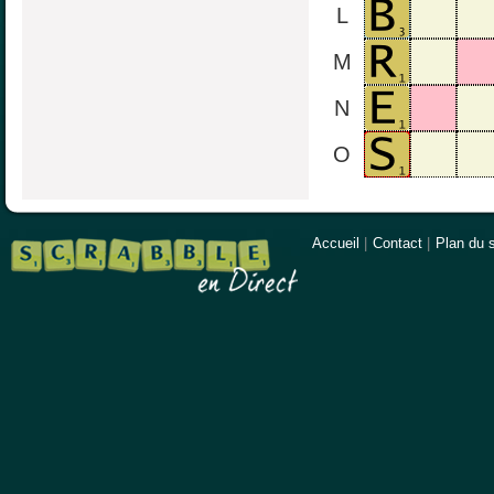
L
M
N
O
Accueil
|
Contact
|
Plan du s