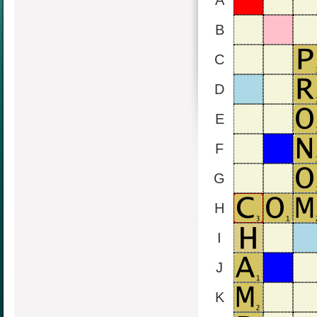
A
B
C
D
E
F
G
H
I
J
K