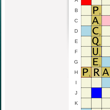
A
B
C
D
E
F
G
H
I
J
K