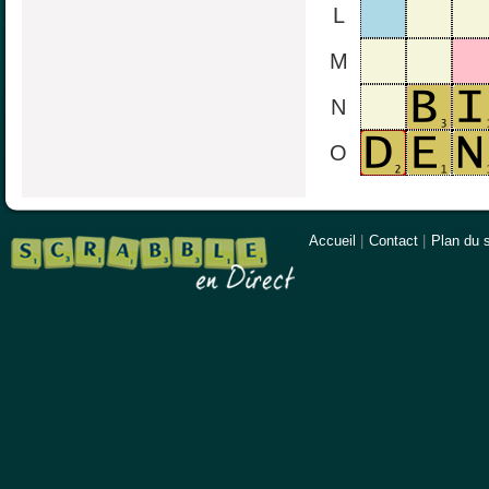
L
M
N
O
Accueil
|
Contact
|
Plan du s