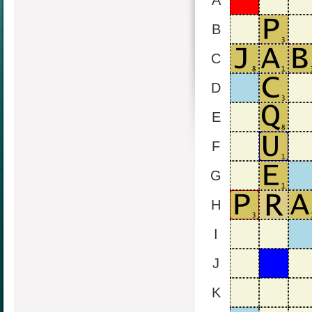
A
B
C
D
E
F
G
H
I
J
K