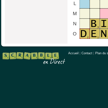
L
M
N
O
Accueil
|
Contact
|
Plan du s