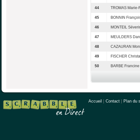
44
TROMAS Marie-F
45
BONNIN Françoi
46
MONTEIL Séveri
47
MEULDERS Dani
48
CAZAURAN Mon
49
FISCHER Christ
50
BARBE Francine
Accueil
|
Contact
|
Plan du s