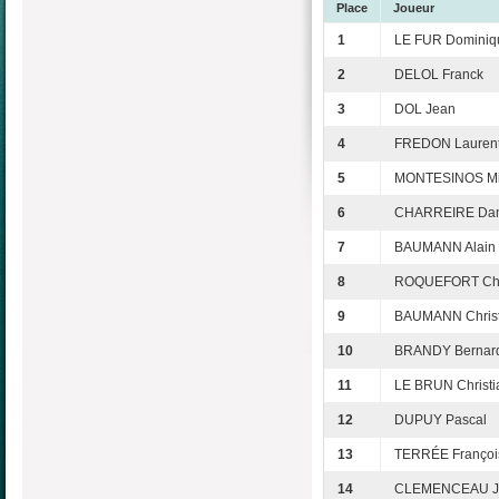
Place
Joueur
1
LE FUR Dominiq
2
DELOL Franck
3
DOL Jean
4
FREDON Lauren
5
MONTESINOS Mi
6
CHARREIRE Dan
7
BAUMANN Alain
8
ROQUEFORT Chr
9
BAUMANN Christ
10
BRANDY Bernar
11
LE BRUN Christi
12
DUPUY Pascal
13
TERRÉE Françoi
14
CLEMENCEAU Je