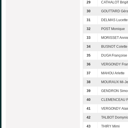
29
CATHALOT Brigit
30
GOUTTARD Géra
31
DELMAS Lucette
32
POST Monique
33
MORISSET Annie
34
BUSNOT Colette
35
DUGA Françoise
36
VERGONDY Fran
37
MAHOU Arlette
38
MOURAUX Mi-J
39
GENDRON Simo
40
CLEMENCEAU Fr
41
VERGONDY Alai
42
TALBOT Domyni
43
THIRY Mimi