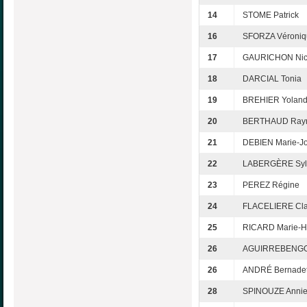
14
STOME Patrick
16
SFORZA Véroniq
17
GAURICHON Nic
18
DARCIAL Tonia
19
BREHIER Yolan
20
BERTHAUD Ray
21
DEBIEN Marie-J
22
LABERGÈRE Syl
23
PEREZ Régine
24
FLACELIERE Cla
25
RICARD Marie-H
26
AGUIRREBENGOA
26
ANDRÉ Bernadet
28
SPINOUZE Anni