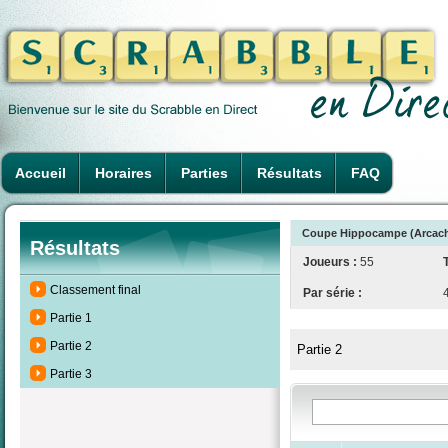
Accueil
Horaires
Parties
Résultats
FAQ
Coupe Hippocampe (Arcachon
Résultats
Joueurs :
55
Classement final
Par série :
Partie 1
Partie 2
Partie 2
Partie 3