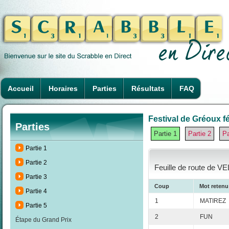
Accueil
Horaires
Parties
Résultats
FAQ
Festival de Gréoux fé
Parties
Partie 1
Partie 2
Pa
Partie 1
Partie 2
Feuille de route de VE
Partie 3
Coup
Mot retenu
Partie 4
1
MATIREZ
Partie 5
2
FUN
Étape du Grand Prix