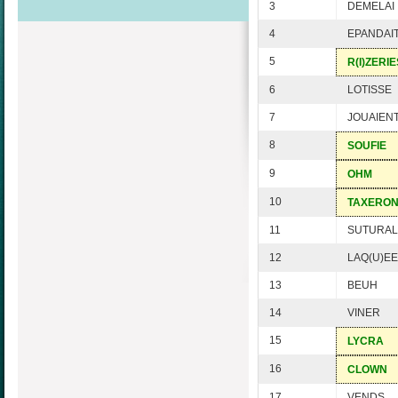
3
DEMELAI
4
EPANDAI
5
R(I)ZERIE
6
LOTISSE
7
JOUAIEN
8
SOUFIE
9
OHM
10
TAXERO
11
SUTURAL
12
LAQ(U)EE
13
BEUH
14
VINER
15
LYCRA
16
CLOWN
17
VENDS