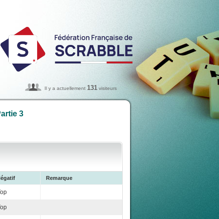
131
Il y a actuellement
visiteurs
artie 3
égatif
Remarque
Top
Top