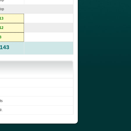
Top
Top
13
12
3
-143
ts
é.