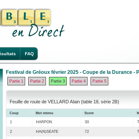
sultats
FAQ
Festival de Gréoux février 2025 - Coupe de la Durance - P
Partie 1
Partie 2
Partie 3
Partie 4
Partie 5
Feuille de route de VELLARD Alain (table 18, série 2B)
Coup
Mot retenu
Score
N
1
HARPON
30
2
HA(N)SEATE
72