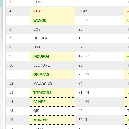
3
LYSE
39
4
0 / 46
KEA
-
5
26 / 36
WENGE
-
6
BOY
28
7
HULULA
18
8
JOB
37
9
17 / 63
INDUIRAI
-
10
LECTURE
90
11
26 / 29
GRIMPAS
-
12
MALVENUS
74
13
71 / 74
TITRI(O)NS
-
14
25 / 26
FAINEE
-
15
QIS
42
16
35 / 41
MORDVE
-