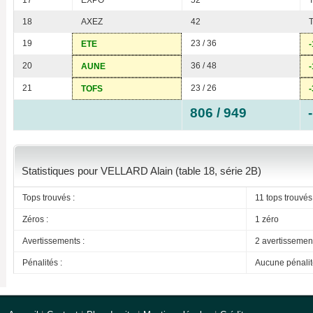
17
EXPO
52
18
AXEZ
42
19
23 / 36
ETE
-
20
36 / 48
AUNE
-
21
23 / 26
TOFS
-
806 / 949
Statistiques pour VELLARD Alain (table 18, série 2B)
Tops trouvés :
11 tops trouvés
Zéros :
1 zéro
Avertissements :
2 avertissemen
Pénalités :
Aucune pénalit