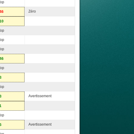
Top
Zéro
46
10
Top
Top
Top
46
Top
3
Top
Avertissement
3
1
Top
Avertissement
6