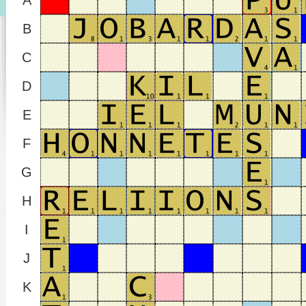
A
B
C
D
E
F
G
H
I
J
K