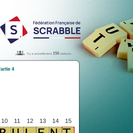
150
Il y a actuellement
visiteurs
artie 4
10
11
12
13
14
15