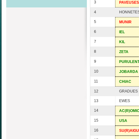
3
PAVEUSES
4
HONNETE
5
MUNIR
6
IEL
7
KIL
8
ZETA
9
PURULEN
10
JOBARDA
11
CHIAC
12
GRADUES
13
EWES
14
AC(R)OMI
15
USA
16
SU(R)AIG