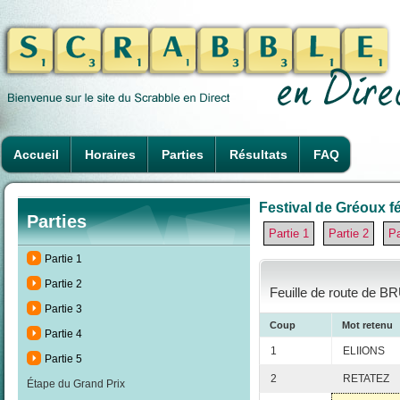
Accueil
Horaires
Parties
Résultats
FAQ
Festival de Gréoux fé
Parties
Partie 1
Partie 2
Pa
Partie 1
Partie 2
Feuille de route de B
Partie 3
Coup
Mot retenu
Partie 4
1
ELIIONS
Partie 5
2
RETATEZ
Étape du Grand Prix