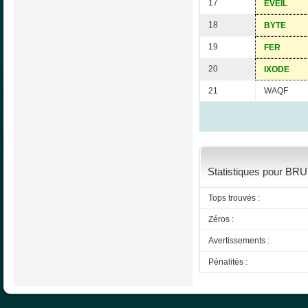
17
EVEIL
18
BYTE
19
FER
20
IXODE
21
WAQF
Statistiques pour BRU
Tops trouvés :
Zéros :
Avertissements :
Pénalités :