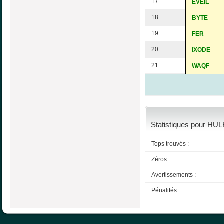
17
EVEIL
18
BYTE
19
FER
20
IXODE
21
WAQF
Statistiques pour HUL
Tops trouvés :
Zéros :
Avertissements :
Pénalités :