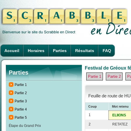
Accueil
Horaires
Parties
Résultats
FAQ
Festival de Gréoux fé
Parties
Partie 1
Partie 2
Pa
Partie 1
Partie 2
Feuille de route de H
Partie 3
Coup
Mot retenu
Partie 4
1
ELIIONS
Partie 5
2
RETATEZ
Étape du Grand Prix