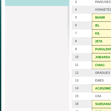
3
PAVEUSES
4
HONNETE
5
MUNIR
6
IEL
7
KIL
8
ZETA
9
PURULEN
10
JOBARDA
11
CHIAC
12
GRADUES
13
EWES
14
AC(R)OMI
15
USA
16
SU(R)AIG