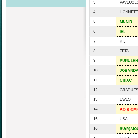
3
PAVEUSE
4
HONNETE
5
MUNIR
6
IEL
7
KIL
8
ZETA
9
PURULEN
10
JOBARD
11
CHIAC
12
GRADUE
13
EWES
14
AC(R)OM
15
USA
16
SU(R)AIG