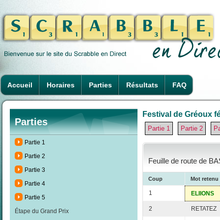
Accueil
Horaires
Parties
Résultats
FAQ
Festival de Gréoux fé
Parties
Partie 1
Partie 2
Pa
Partie 1
Partie 2
Feuille de route de B
Partie 3
Coup
Mot retenu
Partie 4
1
ELIIONS
Partie 5
2
RETATEZ
Étape du Grand Prix