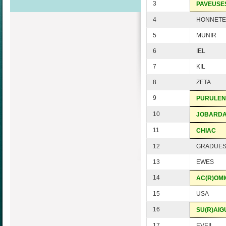
3
PAVEUSE
4
HONNETE
5
MUNIR
6
IEL
7
KIL
8
ZETA
9
PURULEN
10
JOBARD
11
CHIAC
12
GRADUE
13
EWES
14
AC(R)OM
15
USA
16
SU(R)AIG
17
EVEIL