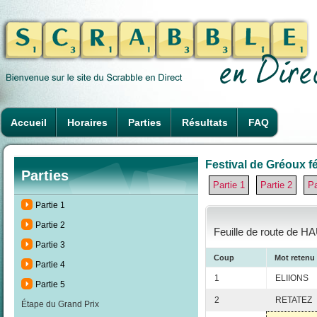
Accueil
Horaires
Parties
Résultats
FAQ
Festival de Gréoux fé
Parties
Partie 1
Partie 2
Pa
Partie 1
Partie 2
Feuille de route de HA
Partie 3
Coup
Mot retenu
Partie 4
1
ELIIONS
Partie 5
2
RETATEZ
Étape du Grand Prix