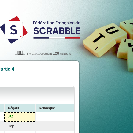
128
Il y a actuellement
visiteurs
artie 4
Négatif
Remarque
-52
Top