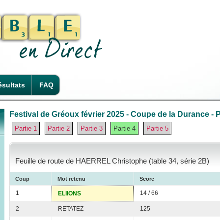
sultats
FAQ
Festival de Gréoux février 2025 - Coupe de la Durance - P
Partie 1
Partie 2
Partie 3
Partie 4
Partie 5
Feuille de route de HAERREL Christophe (table 34, série 2B)
Coup
Mot retenu
Score
1
14 / 66
ELIIONS
2
RETATEZ
125