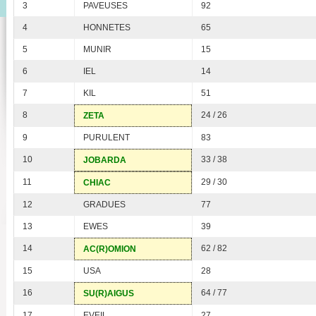
3
PAVEUSES
92
4
HONNETES
65
5
MUNIR
15
6
IEL
14
7
KIL
51
8
24 / 26
ZETA
9
PURULENT
83
10
33 / 38
JOBARDA
11
29 / 30
CHIAC
12
GRADUES
77
13
EWES
39
14
62 / 82
AC(R)OMION
15
USA
28
16
64 / 77
SU(R)AIGUS
17
EVEIL
27