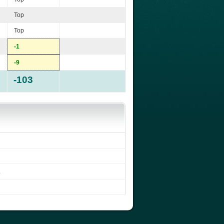
Top
Top
-1
-9
-103
.