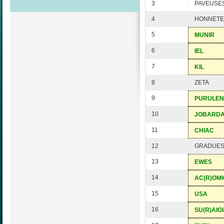
3
PAVEUSE
4
HONNETE
5
MUNIR
6
IEL
7
KIL
8
ZETA
9
PURULEN
10
JOBARD
11
CHIAC
12
GRADUE
13
EWES
14
AC(R)OM
15
USA
16
SU(R)AIG