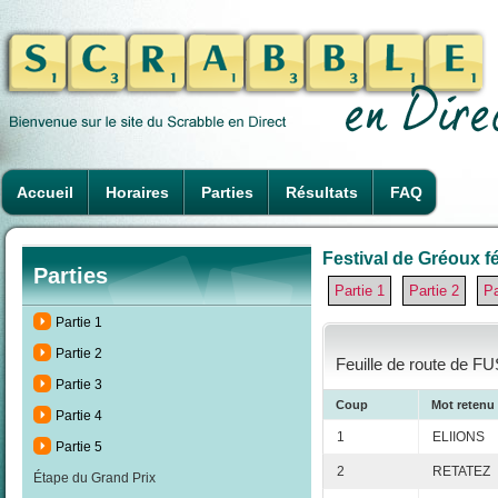
Accueil
Horaires
Parties
Résultats
FAQ
Festival de Gréoux fé
Parties
Partie 1
Partie 2
Pa
Partie 1
Partie 2
Feuille de route de FU
Partie 3
Coup
Mot retenu
Partie 4
1
ELIIONS
Partie 5
2
RETATEZ
Étape du Grand Prix