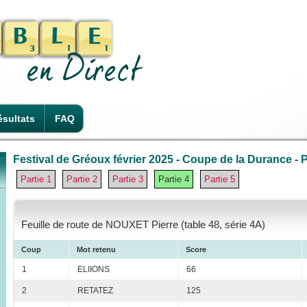
sultats
FAQ
Festival de Gréoux février 2025 - Coupe de la Durance - P
Partie 1
Partie 2
Partie 3
Partie 4
Partie 5
Feuille de route de NOUXET Pierre (table 48, série 4A)
Coup
Mot retenu
Score
1
ELIIONS
66
2
RETATEZ
125