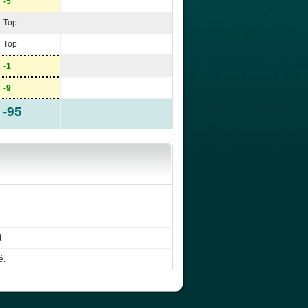
-5
Top
Top
-1
-9
-95
t
é.