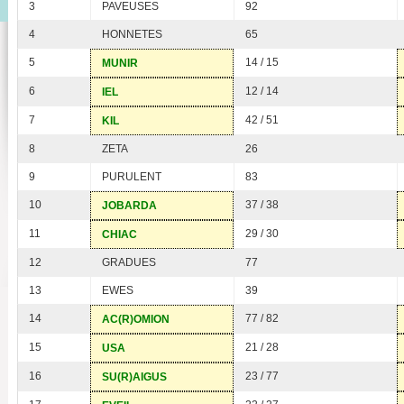
3
PAVEUSES
92
4
HONNETES
65
5
14 / 15
MUNIR
6
12 / 14
IEL
7
42 / 51
KIL
8
ZETA
26
9
PURULENT
83
10
37 / 38
JOBARDA
11
29 / 30
CHIAC
12
GRADUES
77
13
EWES
39
14
77 / 82
AC(R)OMION
15
21 / 28
USA
16
23 / 77
SU(R)AIGUS