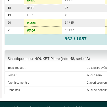
17
22 / 27
EVEIL
18
BYTE
35
19
FER
25
20
34 / 35
IXODE
21
18 / 27
WAQF
962 / 1057
Statistiques pour NOUXET Pierre (table 48, série 4A)
Tops trouvés :
10 tops trouvés
Zéros :
Aucun zéro.
Avertissements :
1 avertissemen
Pénalités :
Aucune pénalit