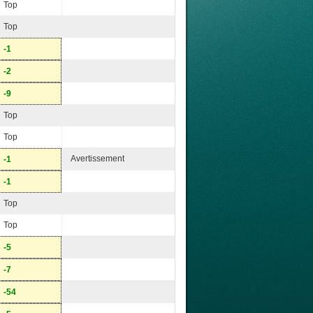
Top
Top
-1
-2
-9
Top
Top
Avertissement
-1
-1
Top
Top
-5
-7
-54