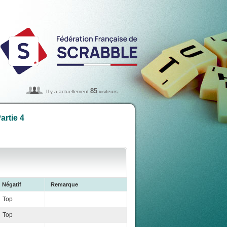
85
Il y a actuellement
visiteurs
artie 4
Négatif
Remarque
Top
Top