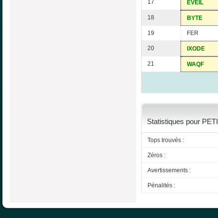
17
EVEIL
18
BYTE
19
FER
20
IXODE
21
WAQF
Statistiques pour PET
Tops trouvés :
Zéros :
Avertissements :
Pénalités :