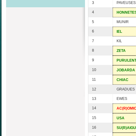
3
PAVEUSES
4
HONNETE
5
MUNIR
6
IEL
7
KIL
8
ZETA
9
PURULEN
10
JOBARDA
11
CHIAC
12
GRADUES
13
EWES
14
AC(R)OMI
15
USA
16
SU(R)AIG