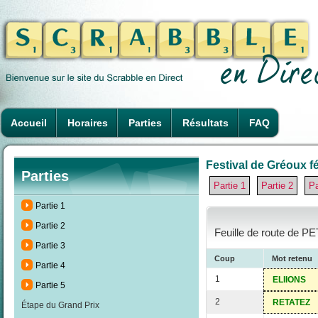
Accueil
Horaires
Parties
Résultats
FAQ
Festival de Gréoux fé
Parties
Partie 1
Partie 2
Pa
Partie 1
Partie 2
Feuille de route de PE
Partie 3
Coup
Mot retenu
Partie 4
1
ELIIONS
Partie 5
2
RETATEZ
Étape du Grand Prix