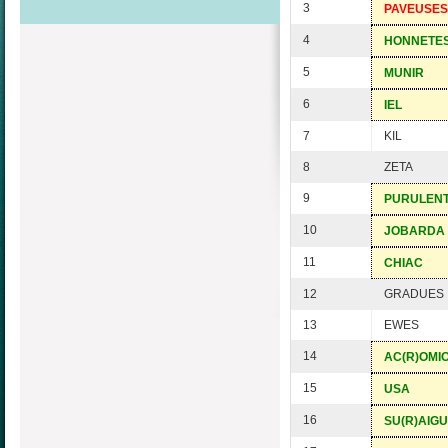
3
PAVEUSES
4
HONNETE
5
MUNIR
6
IEL
7
KIL
8
ZETA
9
PURULEN
10
JOBARDA
11
CHIAC
12
GRADUES
13
EWES
14
AC(R)OMI
15
USA
16
SU(R)AIG