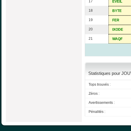
17
EVEIL
18
BYTE
19
FER
20
IXODE
21
WAQF
Statistiques pour JOU
Tops trouvés :
Zéros :
Avertissements :
Pénalités :