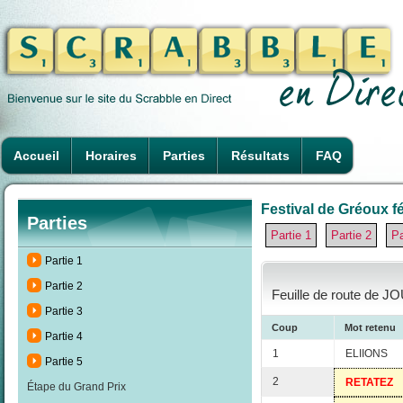
Accueil
Horaires
Parties
Résultats
FAQ
Festival de Gréoux fé
Parties
Partie 1
Partie 2
Pa
Partie 1
Partie 2
Feuille de route de JO
Partie 3
Coup
Mot retenu
Partie 4
1
ELIIONS
Partie 5
2
RETATEZ
Étape du Grand Prix