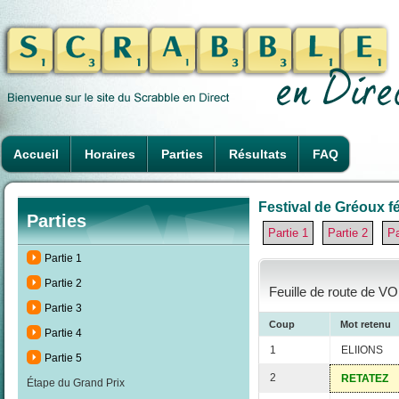
Accueil
Horaires
Parties
Résultats
FAQ
Festival de Gréoux fé
Parties
Partie 1
Partie 2
Pa
Partie 1
Partie 2
Feuille de route de 
Partie 3
Coup
Mot retenu
Partie 4
1
ELIIONS
Partie 5
2
RETATEZ
Étape du Grand Prix