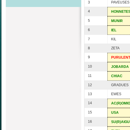
3
PAVEUSES
4
HONNETE
5
MUNIR
6
IEL
7
KIL
8
ZETA
9
PURULEN
10
JOBARDA
11
CHIAC
12
GRADUES
13
EWES
14
AC(R)OMI
15
USA
16
SU(R)AIGU