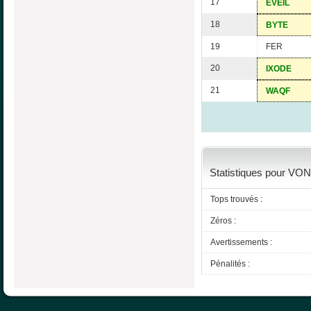
17
EVEIL
18
BYTE
19
FER
20
IXODE
21
WAQF
Statistiques pour VO
Tops trouvés :
Zéros :
Avertissements :
Pénalités :