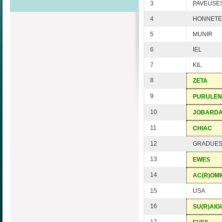
3
PAVEUSE
4
HONNETE
5
MUNIR
6
IEL
7
KIL
8
ZETA
9
PURULEN
10
JOBARD
11
CHIAC
12
GRADUE
13
EWES
14
AC(R)OM
15
USA
16
SU(R)AIG