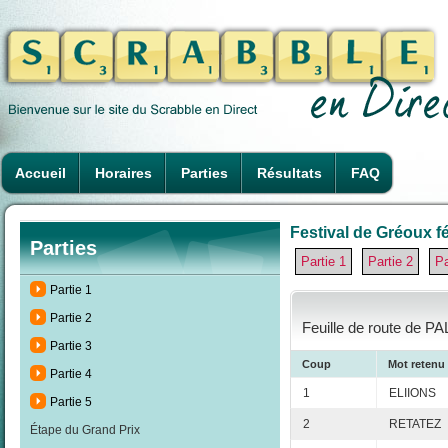
Accueil
Horaires
Parties
Résultats
FAQ
Festival de Gréoux fé
Parties
Partie 1
Partie 2
Pa
Partie 1
Partie 2
Feuille de route de PA
Partie 3
Coup
Mot retenu
Partie 4
1
ELIIONS
Partie 5
2
RETATEZ
Étape du Grand Prix