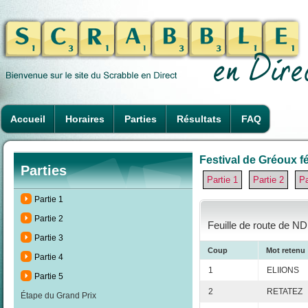
Accueil
Horaires
Parties
Résultats
FAQ
Festival de Gréoux fé
Parties
Partie 1
Partie 2
Pa
Partie 1
Partie 2
Feuille de route de N
Partie 3
Coup
Mot retenu
Partie 4
1
ELIIONS
Partie 5
2
RETATEZ
Étape du Grand Prix