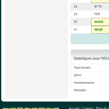
18
BYTE
19
FER
20
IXODE
21
WAQF
Statistiques pour NDU
Tops trouvés :
Zéros :
Avertissements :
Pénalités :
Accueil
|
Contact
|
Plan du s