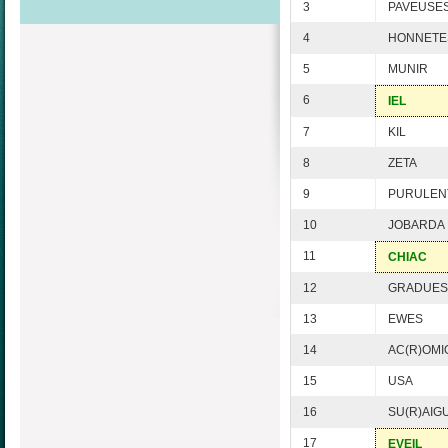
3
PAVEUSE
4
HONNETE
5
MUNIR
6
IEL
7
KIL
8
ZETA
9
PURULEN
10
JOBARDA
11
CHIAC
12
GRADUES
13
EWES
14
AC(R)OMI
15
USA
16
SU(R)AIG
17
EVEIL