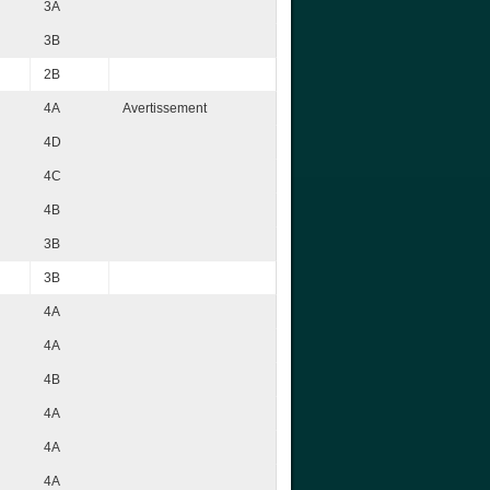
3A
3B
2B
4A
Avertissement
4D
4C
4B
3B
3B
4A
4A
4B
4A
4A
4A