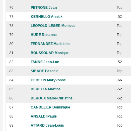
76.
PETRONE Jean
Top
77.
KERHELLO Annick
-52
78.
LEOPOLD-LEGER Monique
Top
79.
HURE Rosanna
Top
80.
FERNANDEZ Madeleine
Top
81.
BOUSSOUAR Monique
Top
82.
TANNE Jean-Luc
-52
83.
SIBADE Pascale
Top
84.
GEBELIN Maryvonne
-66
85.
BERETTA Martine
-52
86.
DEROUX Marie-Christine
-52
87.
CANDELIER Dominique
Top
88.
ANSALDI Paule
Top
89.
ATTARD Jean-Louis
Top