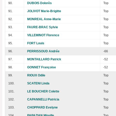
90.
DUBOIS Dolorès
Top
91.
JOLIVOT Marie-Brigitte
Top
92.
MONREAL Anne-Marie
Top
93.
FAURE-BRAC Sylvie
Top
94.
VILLEMINOT Florence
Top
95.
FORT Louis
Top
96.
PERRISSOUD Andrée
-66
97.
MONTAILLARD Patrick
-52
98.
GONNET Françoise
-52
99.
RIOUX Odile
Top
100.
SCATENI Linda
Top
101.
LE BOUCHER Colette
Top
102.
CAPANNELLI Patricia
Top
103.
CHOPPARD Evelyne
Top
104.
PAPAZIAN Mireille
Top