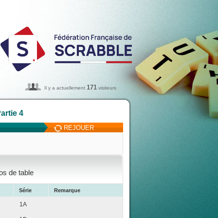
171
Il y a actuellement
visiteurs
artie 4
REJOUER
os de table
Série
Remarque
1A