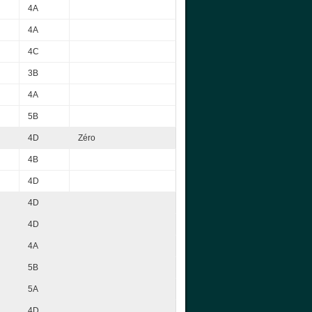
4A
4A
4C
3B
4A
5B
4D
Zéro
4B
4D
4D
4D
4A
5B
5A
4D