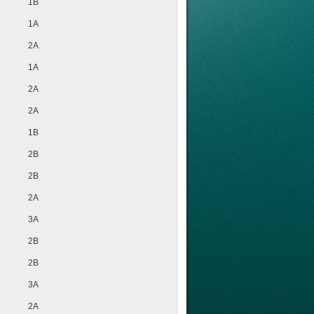
1B
1A
2A
1A
2A
2A
1B
2B
2B
2A
3A
2B
2B
3A
2A