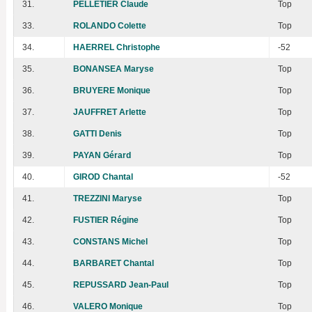
31.
PELLETIER Claude
Top
33.
ROLANDO Colette
Top
34.
HAERREL Christophe
-52
35.
BONANSEA Maryse
Top
36.
BRUYERE Monique
Top
37.
JAUFFRET Arlette
Top
38.
GATTI Denis
Top
39.
PAYAN Gérard
Top
40.
GIROD Chantal
-52
41.
TREZZINI Maryse
Top
42.
FUSTIER Régine
Top
43.
CONSTANS Michel
Top
44.
BARBARET Chantal
Top
45.
REPUSSARD Jean-Paul
Top
46.
VALERO Monique
Top