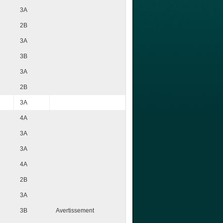
3A
2B
3A
3B
3A
2B
3A
4A
3A
3A
4A
2B
3A
3B
Avertissement