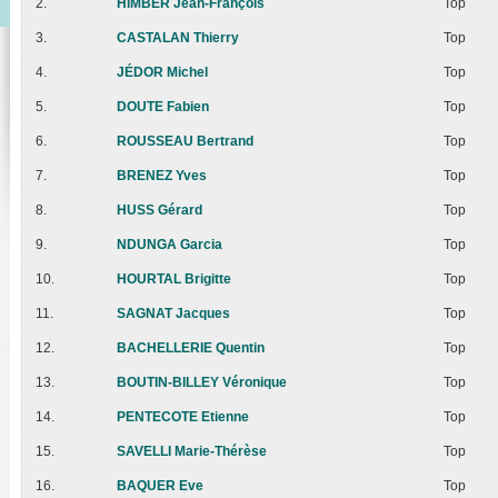
2.
HIMBER Jean-François
Top
3.
CASTALAN Thierry
Top
4.
JÉDOR Michel
Top
5.
DOUTE Fabien
Top
6.
ROUSSEAU Bertrand
Top
7.
BRENEZ Yves
Top
8.
HUSS Gérard
Top
9.
NDUNGA Garcia
Top
10.
HOURTAL Brigitte
Top
11.
SAGNAT Jacques
Top
12.
BACHELLERIE Quentin
Top
13.
BOUTIN-BILLEY Véronique
Top
14.
PENTECOTE Etienne
Top
15.
SAVELLI Marie-Thérèse
Top
16.
BAQUER Eve
Top