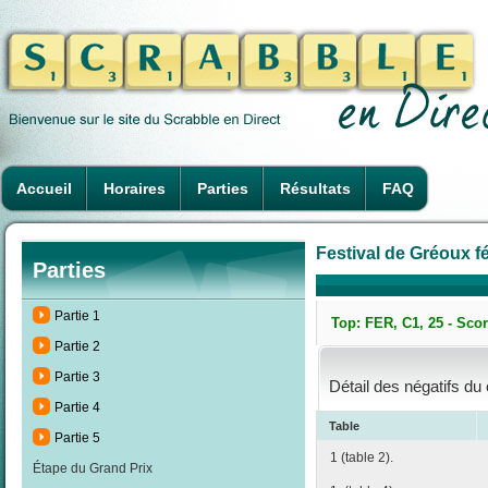
Accueil
Horaires
Parties
Résultats
FAQ
Festival de Gréoux fé
Parties
Partie 1
Top: FER, C1, 25 - Scor
Partie 2
Partie 3
Détail des négatifs du
Partie 4
Table
Partie 5
1 (table 2).
Étape du Grand Prix