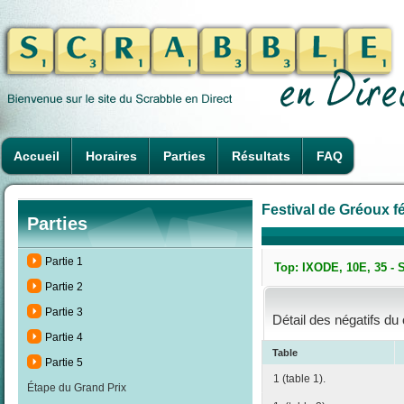
Accueil
Horaires
Parties
Résultats
FAQ
Festival de Gréoux fé
Parties
Partie 1
Top: IXODE, 10E, 35 - 
Partie 2
Partie 3
Détail des négatifs du
Partie 4
Table
Partie 5
1 (table 1).
Étape du Grand Prix