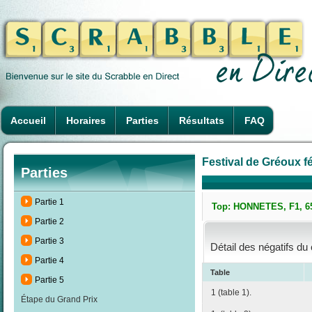
Accueil
Horaires
Parties
Résultats
FAQ
Festival de Gréoux fé
Parties
Partie 1
Top: HONNETES, F1, 65
Partie 2
Partie 3
Détail des négatifs du
Partie 4
Table
Partie 5
1 (table 1).
Étape du Grand Prix