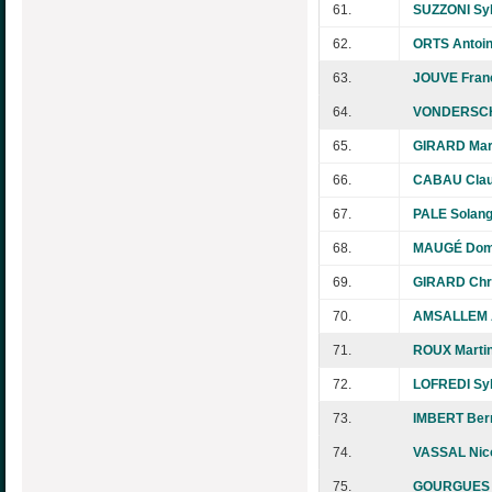
61.
SUZZONI Syl
62.
ORTS Antoin
63.
JOUVE Fran
64.
VONDERSCH
65.
GIRARD Mar
66.
CABAU Cla
67.
PALE Solan
68.
MAUGÉ Dom
69.
GIRARD Chri
70.
AMSALLEM A
71.
ROUX Marti
72.
LOFREDI Syl
73.
IMBERT Ber
74.
VASSAL Nic
75.
GOURGUES P