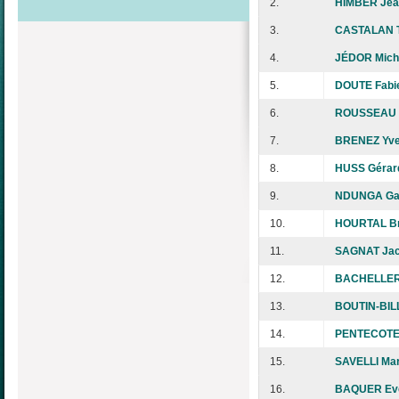
2.
HIMBER Jea
3.
CASTALAN T
4.
JÉDOR Mich
5.
DOUTE Fabi
6.
ROUSSEAU 
7.
BRENEZ Yv
8.
HUSS Gérar
9.
NDUNGA Ga
10.
HOURTAL Bri
11.
SAGNAT Ja
12.
BACHELLERI
13.
BOUTIN-BIL
14.
PENTECOTE 
15.
SAVELLI Mar
16.
BAQUER Ev