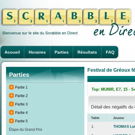
Accueil
Horaires
Parties
Résultats
FAQ
Festival de Gréoux fé
Parties
Partie 1
Top: MUNIR, E7, 15 - S
Partie 2
Partie 3
Détail des négatifs du
Partie 4
Table
Joueur
Partie 5
1.
THOMAS Lu
Étape du Grand Prix