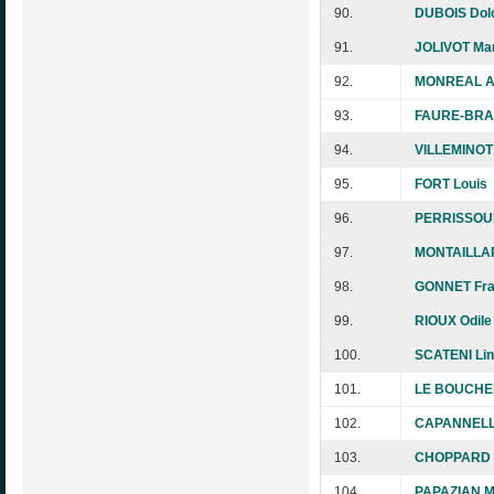
90.
DUBOIS Dol
91.
JOLIVOT Mari
92.
MONREAL A
93.
FAURE-BRAC
94.
VILLEMINOT 
95.
FORT Louis
96.
PERRISSOU
97.
MONTAILLAR
98.
GONNET Fra
99.
RIOUX Odile
100.
SCATENI Li
101.
LE BOUCHER
102.
CAPANNELLI 
103.
CHOPPARD 
104.
PAPAZIAN Mi