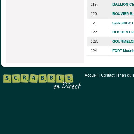
119.
BALLION Chr
120.
BOUVIER Bri
121.
CANONGE G
122.
BOCHENT Fr
123.
GOURMELON 
124.
FORT Mauric
Accueil
|
Contact
|
Plan du s