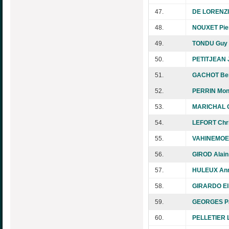
47.
DE LORENZI
48.
NOUXET Pie
49.
TONDU Guy
50.
PETITJEAN 
51.
GACHOT Ber
52.
PERRIN Mon
53.
MARICHAL C
54.
LEFORT Chri
55.
VAHINEMOEA
56.
GIROD Alain
57.
HULEUX Ann
58.
GIRARDO El
59.
GEORGES P
60.
PELLETIER L