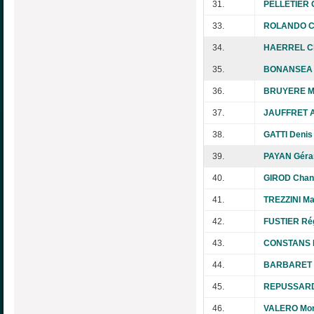
31.
PELLETIER 
33.
ROLANDO Co
34.
HAERREL Ch
35.
BONANSEA 
36.
BRUYERE M
37.
JAUFFRET A
38.
GATTI Denis
39.
PAYAN Géra
40.
GIROD Chan
41.
TREZZINI M
42.
FUSTIER Ré
43.
CONSTANS M
44.
BARBARET 
45.
REPUSSARD
46.
VALERO Mon