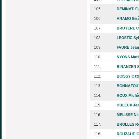
105.
DEMINATI Fl
106.
ARAMO Gisè
107.
BRUYERE Cl
108.
LEOSTIC Syl
109.
FAURE Jean
110.
NYONS Mari
111.
BINANZER 
112.
BOISSY Cath
113.
BONNAFOUX
114.
ROUX Michè
115.
HULEUX Jea
116.
MELISSE Nic
117.
BROLLES R
118.
ROUZAUD Ch