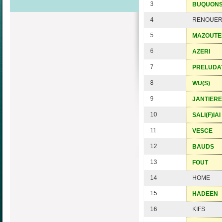
3
BUQUON
4
RENOUE
5
MAZOUTE
6
AZERI
7
PRELUDA
8
WU(S)
9
JANTIERE
10
SALI(F)IAI
11
VESCE
12
BAUDS
13
FOUT
14
HOME
15
HADEEN
16
KIFS