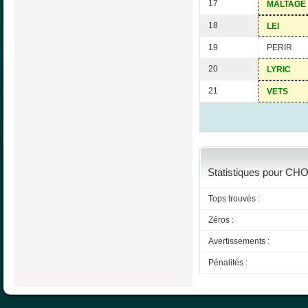
17
MALTAGE
18
LEI
19
PERIR
20
LYRIC
21
VETS
Statistiques pour CH
Tops trouvés :
Zéros :
Avertissements :
Pénalités :