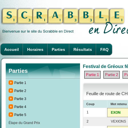
Accueil
Horaires
Parties
Résultats
FAQ
Festival de Gréoux fé
Parties
Partie 1
Partie 2
Pa
Partie 1
Partie 2
Feuille de route de C
Partie 3
Coup
Mot retenu
Partie 4
1
EXON
Partie 5
2
VEXIONS
Étape du Grand Prix