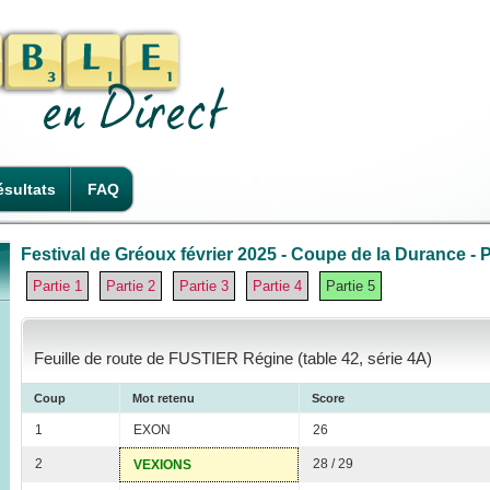
sultats
FAQ
Festival de Gréoux février 2025 - Coupe de la Durance - P
Partie 1
Partie 2
Partie 3
Partie 4
Partie 5
Feuille de route de FUSTIER Régine (table 42, série 4A)
Coup
Mot retenu
Score
1
EXON
26
2
28 / 29
VEXIONS