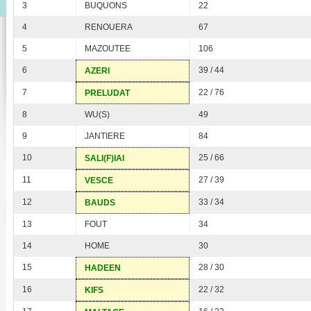
3
BUQUONS
22
4
RENOUERA
67
5
MAZOUTEE
106
6
39 / 44
AZERI
7
22 / 76
PRELUDAT
8
WU(S)
49
9
JANTIERE
84
10
25 / 66
SALI(F)IAI
11
27 / 39
VESCE
12
33 / 34
BAUDS
13
FOUT
34
14
HOME
30
15
28 / 30
HADEEN
16
22 / 32
KIFS