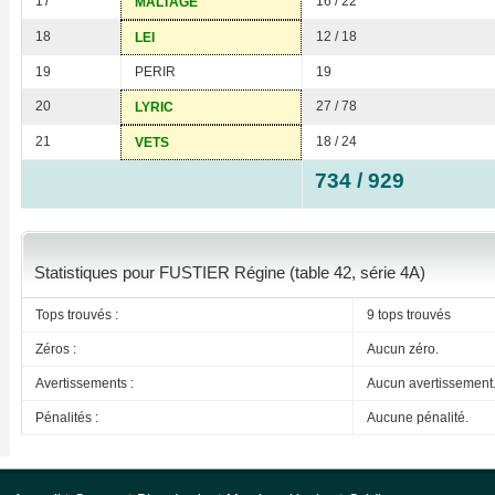
17
16 / 22
MALTAGE
18
12 / 18
LEI
19
PERIR
19
20
27 / 78
LYRIC
21
18 / 24
VETS
734 / 929
Statistiques pour FUSTIER Régine (table 42, série 4A)
Tops trouvés :
9 tops trouvés
Zéros :
Aucun zéro.
Avertissements :
Aucun avertissement
Pénalités :
Aucune pénalité.