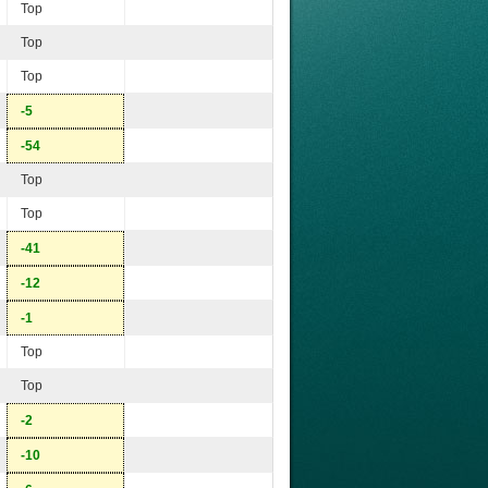
Top
Top
Top
-5
-54
Top
Top
-41
-12
-1
Top
Top
-2
-10