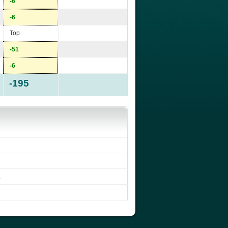
-6
-6
Top
-51
-6
-195
.