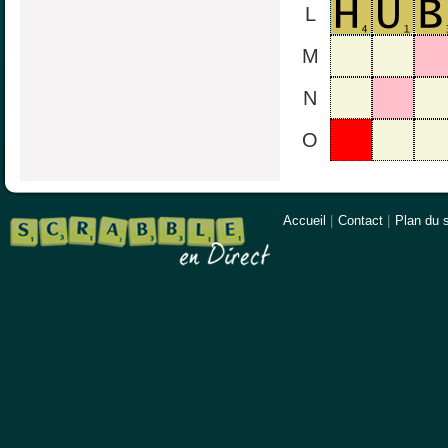
L
M
N
O
Accueil
|
Contact
|
Plan du s