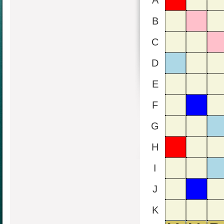
A
B
C
D
E
F
G
H
I
J
K