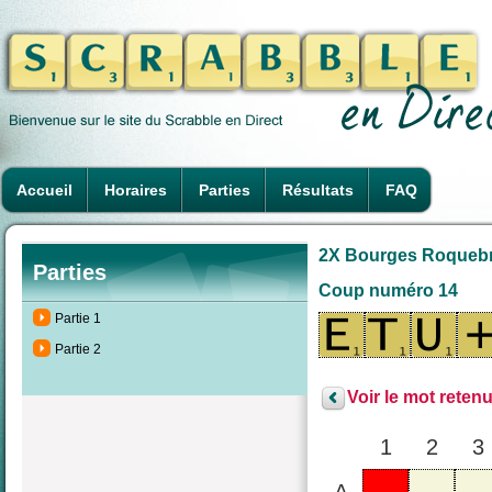
Accueil
Horaires
Parties
Résultats
FAQ
2X Bourges Roquebru
Parties
Coup numéro 14
Partie 1
Partie 2
Voir le mot retenu
1
2
3