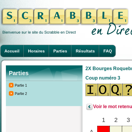
Accueil
Horaires
Parties
Résultats
FAQ
2X Bourges Roquebru
Parties
Coup numéro 3
Partie 1
Partie 2
Voir le mot retenu
1
2
3