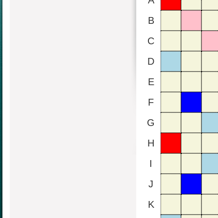
A
B
C
D
E
F
G
H
I
J
K