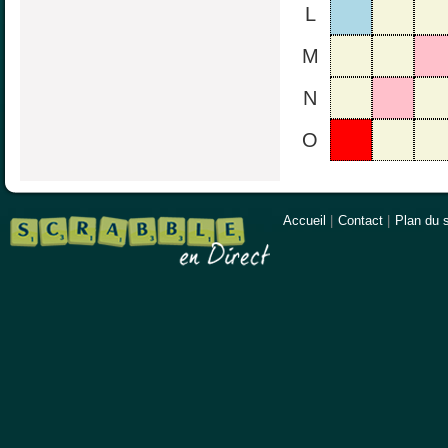
L
M
N
O
Accueil
|
Contact
|
Plan du s