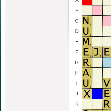
A
B
C
D
E
F
G
H
I
J
K